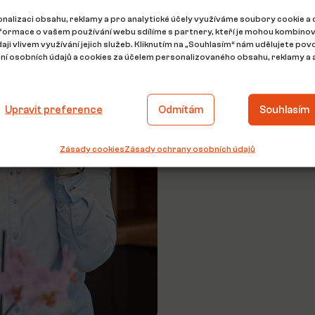
nalizaci obsahu, reklamy a pro analytické účely využíváme soubory cookie a 
Kontaktujte
nformace o vašem používání webu sdílíme s partnery, kteří je mohou kombinov
daji vlivem využívání jejich služeb. Kliknutím na „Souhlasím“ nám udělujete povo
í osobních údajů a cookies za účelem personalizovaného obsahu, reklamy a a
Vyplňte krátký formulář a já s
Ráda zodpovím jakýkoliv dotaz
Upravit preference
Odmítám
Souhlasím
prohlídku případně pomohu se z
Zásady cookies
Zásady ochrany osobních údajů