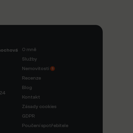
O mně
mochová
Služby
Nemovitosti
5
Recenze
Blog
124
Kontakt
Zásady cookies
GDPR
Poučení spotřebitele