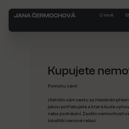
O mně
S
Kupujete nemo
Pomohu vám!
Ulehčím vám cestu za hledáním přesn
jakou potřebujete a která bude vyho
nebo podnikání. Zacílím nemovitosti 
lokalitě i cenové relaci.