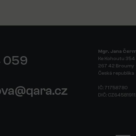
Mgr. Jana Čer
 059
Ke Kohoutu 354
267 42 Broumy
Česká republika
ova@qara.cz
IČ: 71758780
DIČ: CZ6458191