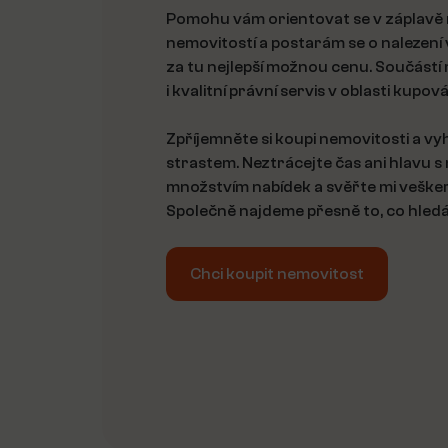
Pomohu vám orientovat se v záplavě 
nemovitostí a postarám se o nalezení
za tu nejlepší možnou cenu. Součástí 
i kvalitní právní servis v oblasti kupov
Zpříjemněte si koupi nemovitosti a v
strastem. Neztrácejte čas ani hlavu 
množstvím nabídek a svěřte mi veškeré
Společně najdeme přesně to, co hledá
Chci koupit nemovitost