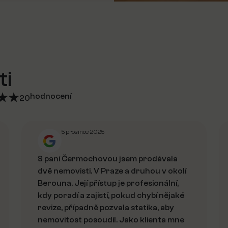
ti
hodnocení
20
5 prosince 2025
S paní Čermochovou jsem prodávala
dvě nemovisti. V Praze a druhou v okolí
Berouna. Její přístup je profesionální,
kdy poradí a zajistí, pokud chybí nějaké
revize, případně pozvala statika, aby
nemovitost posoudil. Jako klienta mne