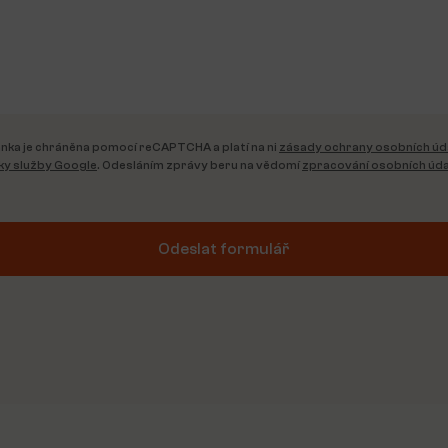
nka je chráněna pomocí reCAPTCHA a platí na ni
zásady ochrany osobních úd
y služby Google
. Odesláním zprávy beru na vědomí
zpracování osobních úda
Odeslat formulář
tive: