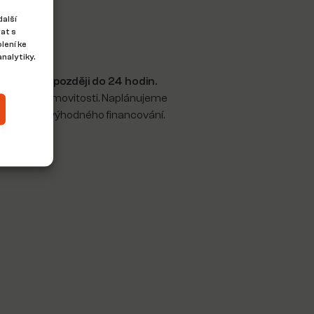
další
 mě
at s
lení ke
nalytiky.
e ozvu nejpozději do 24 hodin.
 ohledně nemovitosti. Naplánujeme
ajištěním výhodného financování.