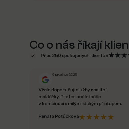
Co o nás říkají klien
Přes 250 spokojených klientů
5
9 prosince 2025
Vřele doporučuji služby realitní
makléřky. Profesionální péče
v kombinaci s milým lidským přístupem.
Renata Potůčková