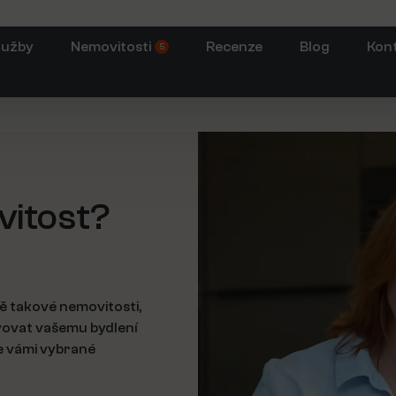
lužby
Nemovitosti
Recenze
Blog
Kon
5
vitost?
ě takové nemovitosti,
vovat vašemu bydlení
ve vámi vybrané