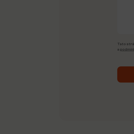
Tato strá
a
podmínk
Alterna