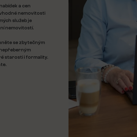
nabídek a cen
 vhodné nemovitosti
mých služeb je
ání nemovitostí.
yhněte se zbytečným
s nepřeberným
 starosti i formality.
te.