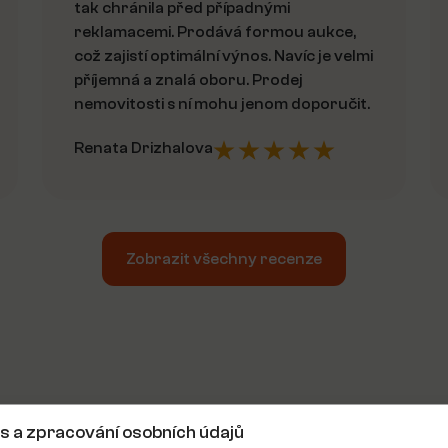
tak chránila před případnými
reklamacemi. Prodává formou aukce,
což zajistí optimální výnos. Navíc je velmi
příjemná a znalá oboru. Prodej
nemovitosti s ní mohu jenom doporučit.
Renata Drizhalova
Zobrazit všechny recenze
Máte jakýkoliv dotaz?
s a zpracování osobních údajů