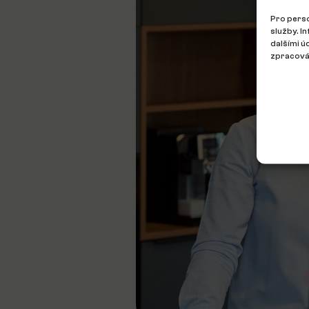
Pro perso
služby. I
dalšími ú
zpracován