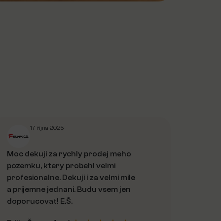
17 října 2025
Moc dekuji za rychly prodej meho
pozemku, ktery probehl velmi
profesionalne. Dekuji i za velmi mile
a prijemne jednani. Budu vsem jen
doporucovat! E.Š.