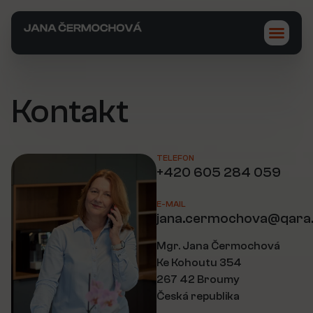
Kontakt
TELEFON
+420 605 284 059
E-MAIL
jana.cermochova@qara
Mgr. Jana Čermochová
Ke Kohoutu 354
267 42 Broumy
Česká republika