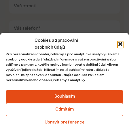
Cookies a zpracování
osobních údajů
Pro personalizaci obsahu, reklamy a pro analytické účely využíváme
soubory cookie a další služby. Informace o vašem používání webu
sdílíme s partnery, kteří je mohou kombinovat s dalšími údaji vlivem
využívání jejich služeb. Kliknutím na „Souhlasím“ nám udělujete
povolení ke zpracování osobních údajů a cookies za účelem
personalizovaného obsahu, reklamy a analytiky.
Souhlasím
Odmítám
Tato stránka je chráněna pomocí reCAPTCHA a platí na ni
zásady
ochrany osobních údajů
a
podmínky služby Google
. Odesláním
Upravit preference
zprávy beru na vědomí
zpracování osobních údajů
.