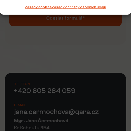
Zásady cookies
Zásady ochrany osobních údajů
Odeslat formulář
Alternative:
TELEFON
+420 605 284 059
E-MAIL
jana.cermochova@qara.cz
Mgr. Jana Čermochová
Ke Kohoutu 354