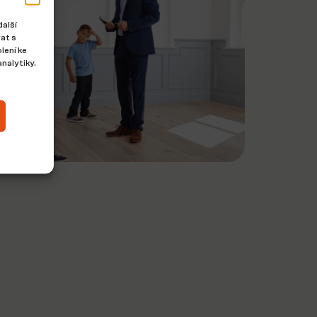
další
at s
lení ke
nalytiky.