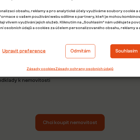
ky, svěřte proces koupě
nalizaci obsahu, reklamy a pro analytické účely využíváme soubory cookie a 
nformace o vašem používání webu sdílíme s partnery, kteří je mohou kombinov
daji vlivem využívání jejich služeb. Kliknutím na „Souhlasím“ nám udělujete povo
ajiteli i nutnými formalitami
í osobních údajů a cookies za účelem personalizovaného obsahu, reklamy a a
e a rychleji. Získáte
m a náročném životním kroku.
Upravit preference
Odmítám
Souhlasím
Zásady cookies
Zásady ochrany osobních údajů
podklady k nemovitosti
Chci koupit nemovitost