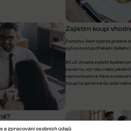
Zajistím koupi vhodn
Pomohu Vám vybrat přesně tak
vyhovovat potřebám Vašeho b
Ať už chcete zajistit bydlení
kavárnu, výrobu nebo jakékoliv
nemovitosti ve Vámi zvolené l
koupi té správné do zdárného 
mně?
s a zpracování osobních údajů
ídek, hledat inzeráty,