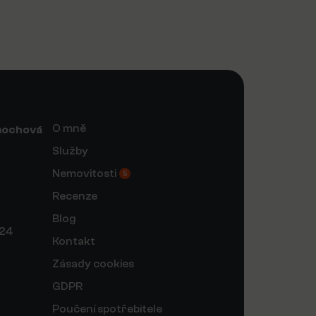
O mně
mochová
Služby
Nemovitosti
5
Recenze
Blog
124
Kontakt
Zásady cookies
GDPR
Poučení spotřebitele