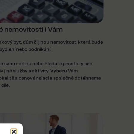
é nemovitosti i Vám
ový byt, dům či jinou nemovitost, která bude
ydlení nebo podnikání.
 pro svou rodinu nebo hledáte prostory pro
 jiné služby a aktivity. Vyberu Vám
okalitě a cenové relaci a společně dotáhneme
cíle.