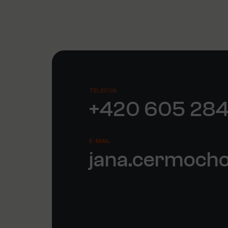
TELEFON
+420 605 284
E-MAIL
jana.cermoch