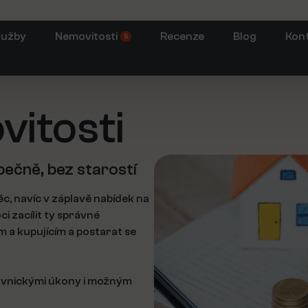
lužby
Nemovitosti
Recenze
Blog
Kon
5
itosti
pečně, bez starostí
, navíc v záplavě nabídek na
i zacílit ty správné
m a kupujícím a postarat se
ávnickými úkony i možným