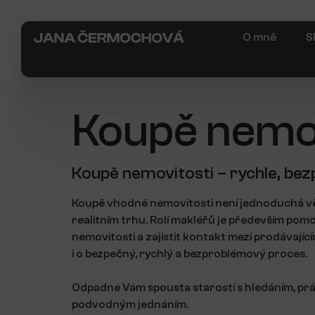
O mně
S
Koupě nemov
Koupě nemovitosti – rychle, bez
Koupě vhodné nemovitosti není jednoduchá věc
realitním trhu. Rolí makléřů je především pomoc
nemovitosti a zajistit kontakt mezi prodávající
i o bezpečný, rychlý a bezproblémový proces.
Odpadne Vám spousta starostí s hledáním, pr
podvodným jednáním.