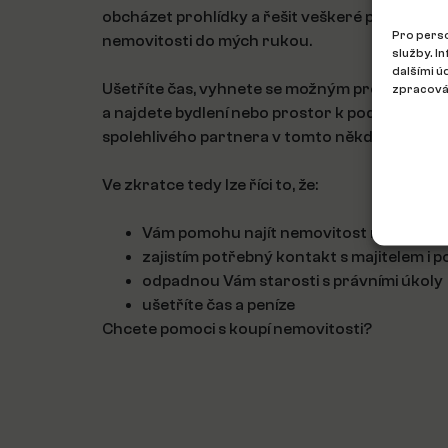
obcházet prohlídky a řešit veškeré právní kro
Pro perso
nemovitosti do mých rukou.
služby. I
dalšími ú
Ušetříte čas, vyhnete se možným problémům s m
zpracován
a najdete bydlení nebo prostor k podnikání snáz
spolehlivého partnera v tomto někdy obtížné
Ve zkratce tedy lze říci to, že:
Vám pomohu najít nemovitost rychleji
zajistím potřebný kontakt s majitelem i 
odpadnou Vám starosti s právními úkoly
ušetříte čas a peníze
Chcete pomoci s koupí nemovitosti?