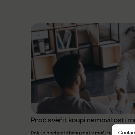
Proč svěřit koupi nemovitosti 
Cookie
Pokud nechcete brouzdat v moři realitních nab