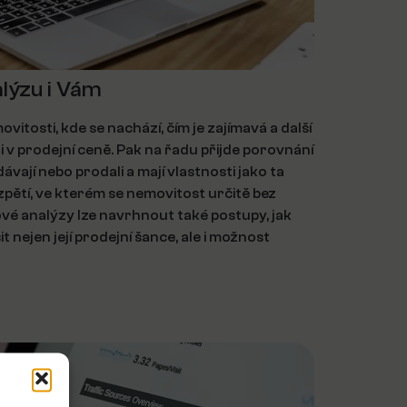
lýzu i Vám
vitosti, kde se nachází, čím je zajímavá a další
oli v prodejní ceně. Pak na řadu přijde porovnání
ávají nebo prodali a mají vlastnosti jako ta
pětí, ve kterém se nemovitost určitě bez
vé analýzy lze navrhnout také postupy, jak
t nejen její prodejní šance, ale i možnost