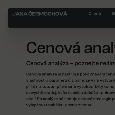
O mně
S
Cenová anal
Cenová analýza – poznejte reál
Cenová analýza je nástroj k porovnávání cen
vlastností a parametrů a pomůže Vám vytvořit 
příliš nízkou, ani přehnaně vysokou. Díky tomu
a urychlí prodej, Vaše nabídka dokáže konkur
okolí. Po analýze následuje cenová strategie p
vylepšovat nabídku a cenu zvedat.