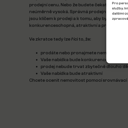
Pro perso
prodejní cenu. Nebo že budete čekat dlouho na
služby. I
neúměrně vysoká. Správná prodejní strategie
dalšími ú
jsou klíčem k prodeji a k tomu, aby byla cena n
zpracován
konkurenceschopná, atraktivní a pro zájemce 
Ve zkratce tedy lze říci to, že:
prodáte nebo pronajmete nemovitost za
Vaše nabídka bude konkurenceschopná
prodej nebude trvat zbytečně dlouho dí
Vaše nabídka bude atraktivní
Chcete ocenit nemovitost pomocí srovnávací