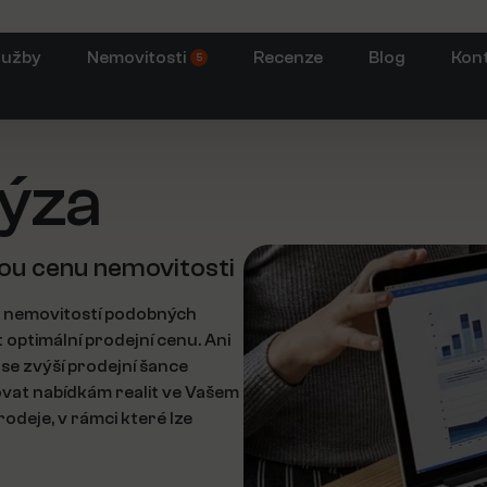
lužby
Nemovitosti
Recenze
Blog
Kon
5
ýza
nou cenu nemovitosti
y nemovitostí podobných
optimální prodejní cenu. Ani
 se zvýší prodejní šance
ovat nabídkám realit ve Vašem
rodeje, v rámci které lze