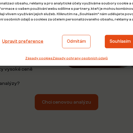
nalizaci obsahu, reklamy a pro analytické účely využíváme soubory cookie a 
 prodej, protože je cena
nformace o vašem používání webu sdílíme s partnery, kteří je mohou kombinov
 a dobře určená tržní cena
daji vlivem využívání jejich služeb. Kliknutím na „Souhlasím“ nám udělujete povo
emovitosti
í osobních údajů a cookies za účelem personalizovaného obsahu, reklamy a a
přijatelná.
Upravit preference
Odmítám
Souhlasím
 optimální cenu
Zásady cookies
Zásady ochrany osobních údajů
ky vysoké ceně
 analýzy?
Chci cenovou analýzu