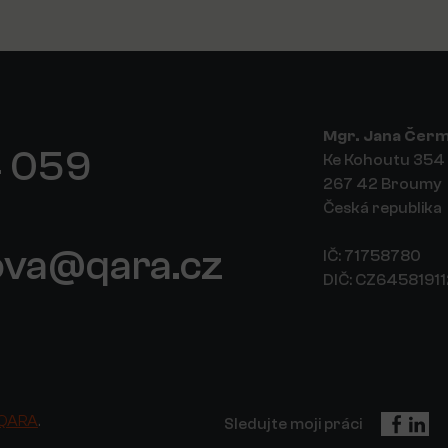
Mgr. Jana Čer
 059
Ke Kohoutu 354
267 42 Broumy
Česká republika
ova@qara.cz
IČ: 71758780
DIČ: CZ6458191
QARA
.
Sledujte moji práci