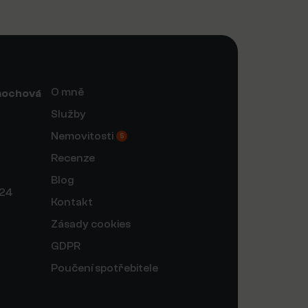
O mně
mochová
Služby
Nemovitosti
5
Recenze
Blog
124
Kontakt
Zásady cookies
GDPR
Poučení spotřebitele