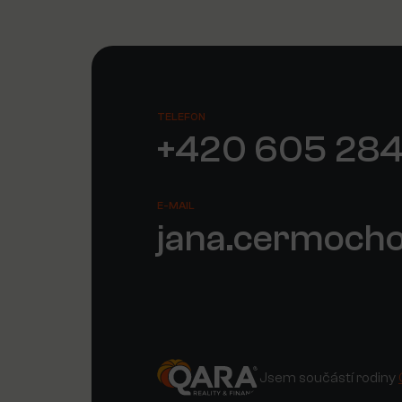
TELEFON
+420 605 284
E-MAIL
jana.cermoch
Jsem součástí rodiny