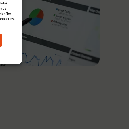
další
at s
lení ke
nalytiky.