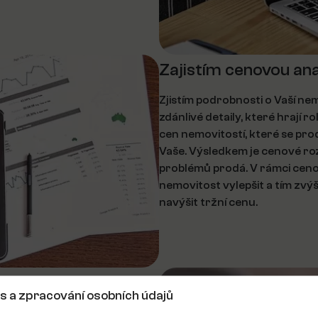
Zajistím cenovou ana
Zjistím podrobnosti o Vaší nemo
zdánlivé detaily, které hrají r
cen nemovitostí, které se prod
Vaše. Výsledkem je cenové roz
problémů prodá. V rámci ceno
nemovitost vylepšit a tím zvýši
navýšit tržní cenu.
s a zpracování osobních údajů
movitost za příliš nízkou