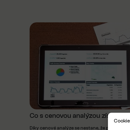
Co s cenovou analýzou získáte?
Cookie
Díky cenové analýze se nestane, že prodáte ne