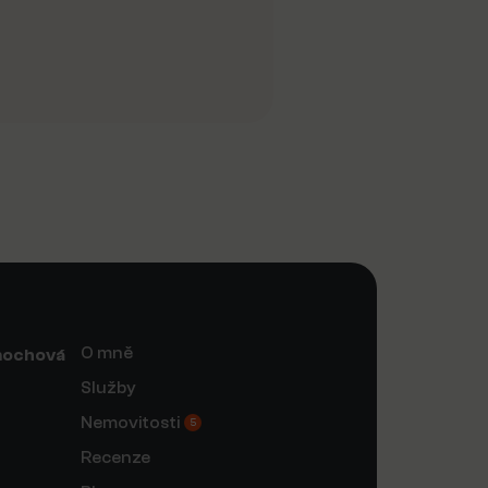
O mně
mochová
Služby
Nemovitosti
5
Recenze