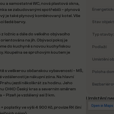
hou a samostatné WC, nová plastová okna,
Energetická
linka se zabudovanými spotřebiči – plynová
ový je také plynový kombinovaný kotel. Vše
cí šedé barvy.
Stav objekt
z ložnic a dále do velkého obývacího
Typ stavby:
orientována na jih. Obývací pokoj je
ujeme do kuchyně s novou kuchyňskou
Podlaží:
ačky. Koupelna se sprchovým koutem je
Umístění ob
itě s veškerou občanskou vybaveností – MŠ,
Poloha dom
 vzdálenosti je nákupní zóna. Na hlavní
Prahu jezdí několikrát za hodinu. Jeho
Bezbariérov
a jihu CHKO Český kras a severním směrem
 – Plzeň je vzdálený asi 3 km.
Umístění ne
+ poplatky ve výši 4 900 Kč, provize RK činí
ěsíčních nájmů.