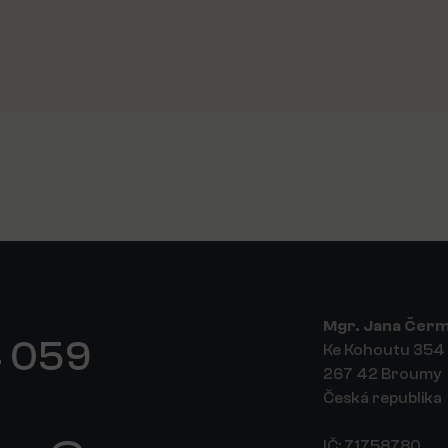
Mgr. Jana Čer
 059
Ke Kohoutu 354
267 42 Broumy
Česká republika
IČ: 71758780