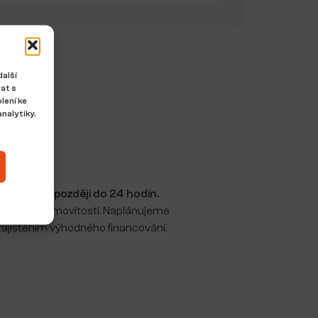
další
at s
lení ke
nalytiky.
 mě
e ozvu nejpozději do 24 hodin.
 ohledně nemovitosti. Naplánujeme
ajištěním výhodného financování.