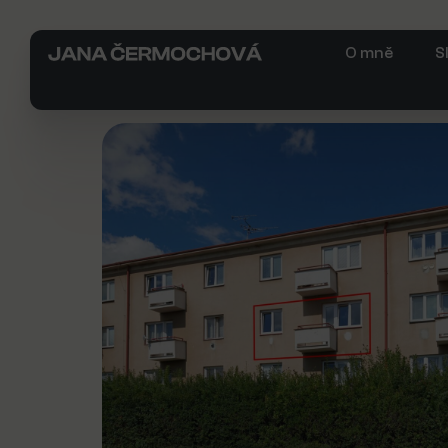
O mně
S