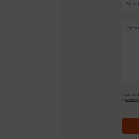
Tato strá
a
podmínk
Alterna