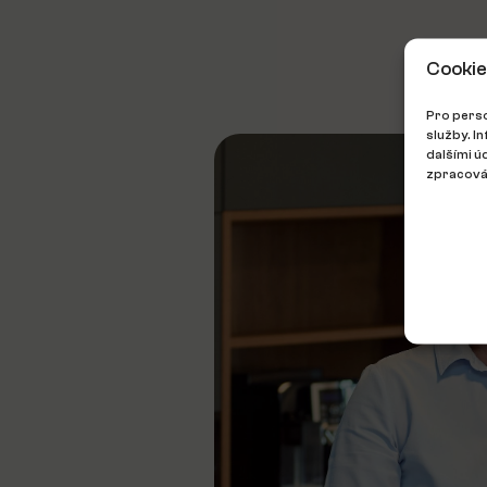
Cookie
Pro perso
služby. I
dalšími ú
zpracován