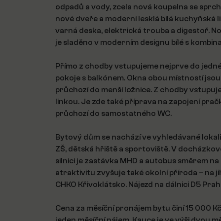
odpadů a vody, zcela nová koupelna se sprc
nové dveře a moderní lesklá bílá kuchyňská 
varná deska, elektrická trouba a digestoř. N
je sladěno v moderním designu bílé s kombina
Přímo z chodby vstupujeme nejprve do jedné 
pokoje s balkónem. Okna obou místností jsou 
průchozí do menší ložnice. Z chodby vstup
linkou. Je zde také příprava na zapojení pr
průchozí do samostatného WC.
Bytový dům se nachází ve vyhledávané lokal
ZŠ, dětská hřiště a sportoviště. V docházkové
silnici je zastávka MHD a autobus směrem na 
atraktivitu zvyšuje také okolní příroda – n
CHKO Křivoklátsko. Nájezd na dálnici D5 Praha
Cena za měsíční pronájem bytu činí 15 000 Kč 
jeden měsíční nájem. Kauce je ve výši dvou m