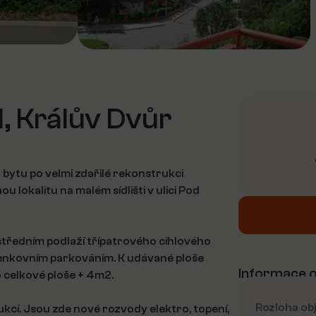
, Králův Dvůr
bytu po velmi zdařilé rekonstrukci
u lokalitu na malém sídlišti v ulici Pod
ostředním podlaží třípatrového cihlového
enkovním parkováním. K udávané ploše
Informace o
o celkové ploše + 4m2.
Rozloha ob
kcí. Jsou zde nové rozvody elektro, topení,