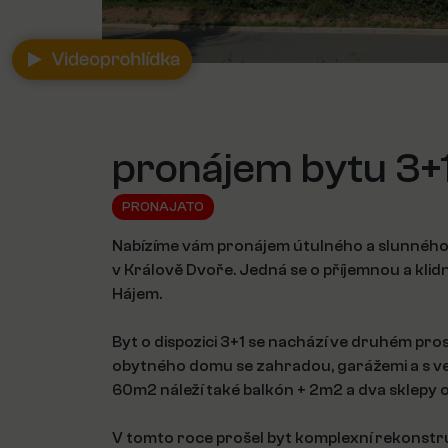
pronájem bytu 3+1
PRONAJATO
Nabízíme vám pronájem útulného a slunného 
v Králově Dvoře. Jedná se o příjemnou a klidno
Hájem.
Byt o dispozici 3+1 se nachází ve druhém pr
obytného domu se zahradou, garážemi a s v
60m2 náleží také balkón + 2m2 a dva sklepy 
V tomto roce prošel byt komplexní rekonstru