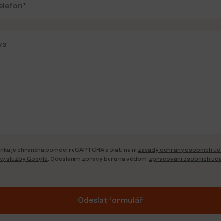
nka je chráněna pomocí reCAPTCHA a platí na ni
zásady ochrany osobních úd
y služby Google
. Odesláním zprávy beru na vědomí
zpracování osobních úda
Odeslat formulář
tive: