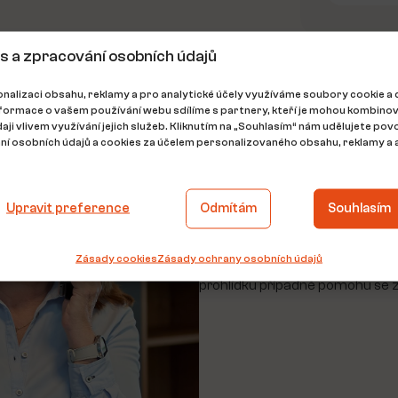
s a zpracování osobních údajů
nalizaci obsahu, reklamy a pro analytické účely využíváme soubory cookie a 
nformace o vašem používání webu sdílíme s partnery, kteří je mohou kombinov
Máte jakýkoliv dotaz?
daji vlivem využívání jejich služeb. Kliknutím na „Souhlasím“ nám udělujete povo
í osobních údajů a cookies za účelem personalizovaného obsahu, reklamy a a
Kontaktujte
Upravit preference
Odmítám
Souhlasím
Vyplňte krátký formulář a já s
Zásady cookies
Zásady ochrany osobních údajů
Ráda zodpovím jakýkoliv dotaz
prohlídku případně pomohu se z