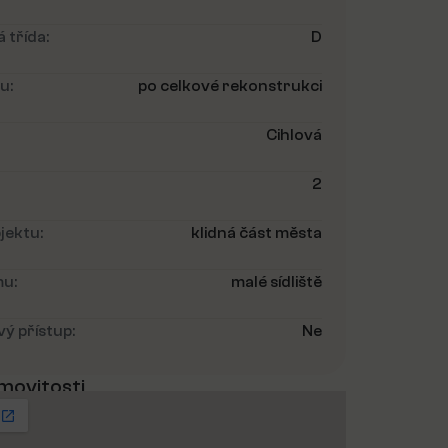
 třída:
D
u:
po celkové rekonstrukci
Cihlová
2
jektu:
klidná část města
u:
malé sídliště
ý přístup:
Ne
movitosti