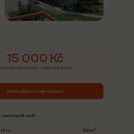
15 000 Kč
cena za nemovitost • včetně provize
Mám zájem o nemovitost
 nemovitosti
2
jektu
60 m