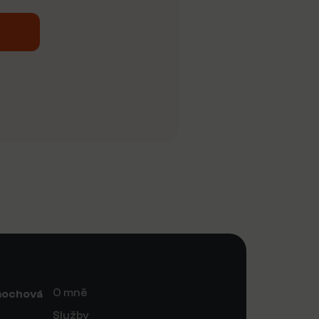
O mně
mochová
Služby