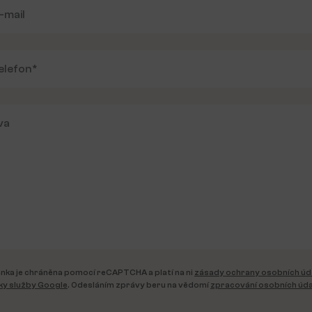
nka je chráněna pomocí reCAPTCHA a platí na ni
zásady ochrany osobních úd
y služby Google
. Odesláním zprávy beru na vědomí
zpracování osobních úda