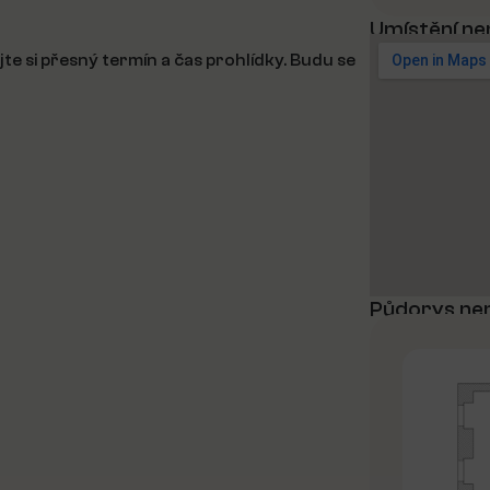
Umístění ne
te si přesný termín a čas prohlídky. Budu se
Půdorys ne