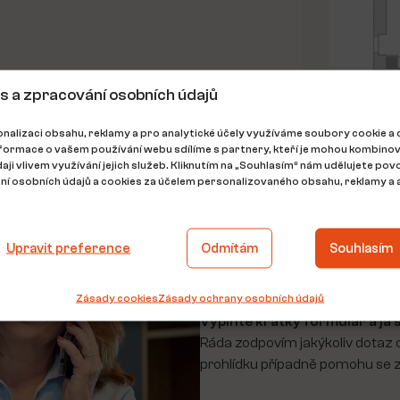
s a zpracování osobních údajů
nalizaci obsahu, reklamy a pro analytické účely využíváme soubory cookie a 
nformace o vašem používání webu sdílíme s partnery, kteří je mohou kombinov
daji vlivem využívání jejich služeb. Kliknutím na „Souhlasím“ nám udělujete povo
í osobních údajů a cookies za účelem personalizovaného obsahu, reklamy a a
Máte jakýkoliv dotaz?
Kontaktujte
Upravit preference
Odmítám
Souhlasím
Zásady cookies
Zásady ochrany osobních údajů
Vyplňte krátký formulář a já s
Ráda zodpovím jakýkoliv dotaz
prohlídku případně pomohu se z