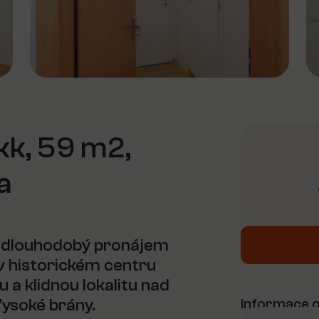
kk, 59 m2,
a
e dlouhodobý pronájem
 v historickém centru
 a klidnou lokalitu nad
ysoké brány.
Informace o