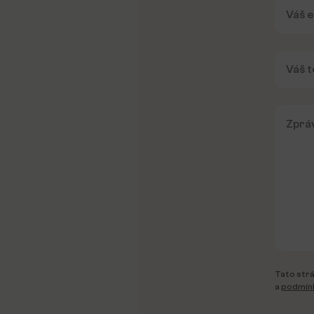
Tato strá
a
podmínk