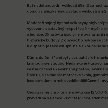
Byt nadstandardní velikosti 59 m2 se nachá
domu a náleží k němu pavlač o velikosti 8 m2.
Moderně pojatý byt má velkorysý obývací pok
vybavena vestavěnými spotřebiči – myčka, el
a lednice. Okna bytu jsou orientována na jih 
historické budovy. Z obývacího pokoje se vchá
K dispozici je také vstupní hala a koupelna 
Dům s dalšími třemi byty se nachází v histo
bránou a synagogou. Nedaleko je Husovo nám
restauracemi a kavárnami, poštou, lékárnami
Dále tu je základní a mateřská škola, gymnáziu
lesopark Jamka nebo vzdálenější Čermákovy 
Cena za měsíční pronájem bytu činí 12 500 Kč 
převádí na nájemce. Provize RK činí jeden měs