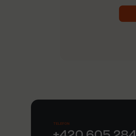
Alterna
TELEFON
+420 605 284