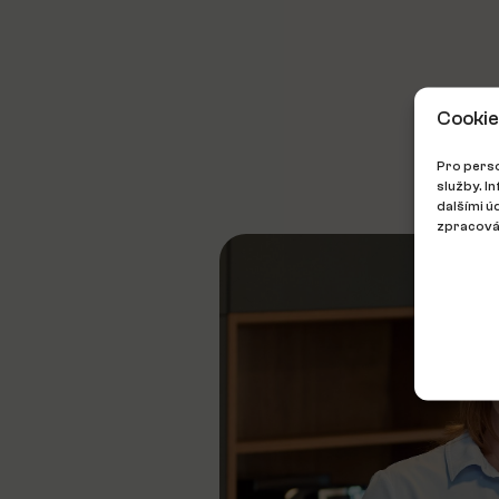
Cookie
Pro perso
služby. I
dalšími ú
zpracován