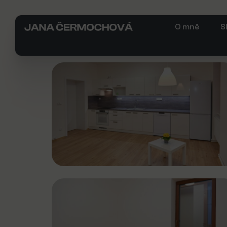
O mně
S