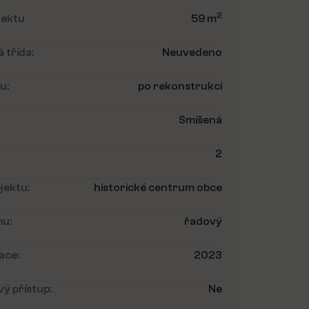
2
jektu
59 m
 třída:
Neuvedeno
u:
po rekonstrukci
Smíšená
2
jektu:
historické centrum obce
u:
řadový
ace:
2023
ý přístup:
Ne