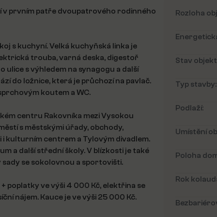
zí v prvním patře dvoupatrového rodinného
Rozloha ob
Energetická
oj s kuchyní. Velká kuchyňská linka je
ektrická trouba, varná deska, digestoř
Stav objekt
do ulice s výhledem na synagogu a další
zí do ložnice, která je průchozí na pavlač.
Typ stavby:
se sprchovým koutem a WC.
Podlaží:
rickém centru Rakovníka mezi Vysokou
ěstí s městskými úřady, obchody,
Umístění ob
 i kulturním centrem a Tylovým divadlem.
m a další střední školy. V blízkosti je také
Poloha dom
sady se sokolovnou a sportovišti.
Rok kolaud
+ poplatky ve výši 4 000 Kč, elektřina se
íční nájem. Kauce je ve výši 25 000 Kč.
Bezbariérov