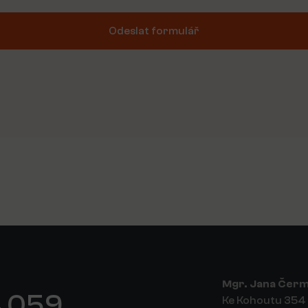
Odeslat formulář
tive:
Mgr. Jana Čer
 059
Ke Kohoutu 354