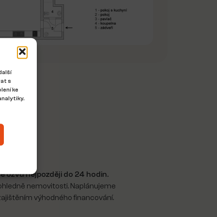
další
at s
lení ke
nalytiky.
 mě
e ozvu nejpozději do 24 hodin.
 ohledně nemovitosti. Naplánujeme
ajištěním výhodného financování.