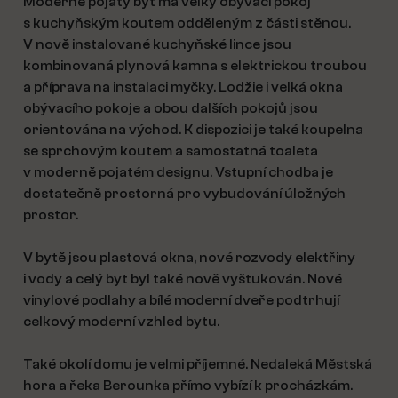
Moderně pojatý byt má velký obývací pokoj
s kuchyňským koutem odděleným z části stěnou.
V nově instalované kuchyňské lince jsou
kombinovaná plynová kamna s elektrickou troubou
a příprava na instalaci myčky. Lodžie i velká okna
obývacího pokoje a obou dalších pokojů jsou
orientována na východ. K dispozici je také koupelna
se sprchovým koutem a samostatná toaleta
v moderně pojatém designu. Vstupní chodba je
dostatečně prostorná pro vybudování úložných
prostor.
V bytě jsou plastová okna, nové rozvody elektřiny
i vody a celý byt byl také nově vyštukován. Nové
vinylové podlahy a bílé moderní dveře podtrhují
celkový moderní vzhled bytu.
Také okolí domu je velmi příjemné. Nedaleká Městská
hora a řeka Berounka přímo vybízí k procházkám.