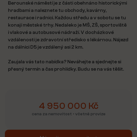
Berounské náměstí je z části obehnáno historickými
hradbami a naleznete tu obchody, kavárny,
restaurace i radnici. Každou středu a v sobotu se tu
konají městské trhy. Nedaleko je MŠ, ZŠ, sportoviště
i vlakové a autobusové nádraží. V docházkové
vzdálenosti je zdravotní středisko s lékárnou. Nájezd
na dálnici D5 je vzdálený asi 2 km.
Zaujala vás tato nabídka? Neváhejte a sjednejte si
přesný termín a čas prohlídky. Budu se na vás těšit.
4 950 000 Kč
cena za nemovitost • včetně provize