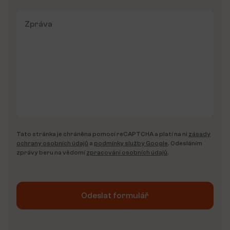
Tato stránka je chráněna pomocí reCAPTCHA a platí na ni
zásady
ochrany osobních údajů
a
podmínky služby Google
. Odesláním
zprávy beru na vědomí
zpracování osobních údajů
.
Odeslat formulář
Alternative: