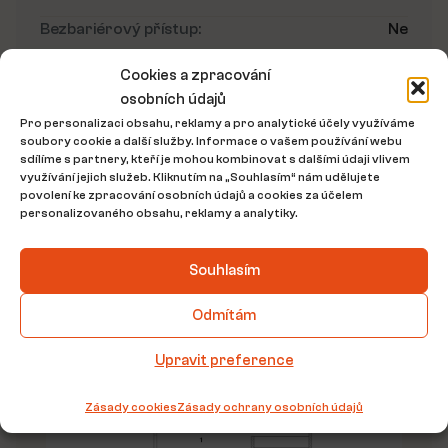
Bezbariérový přístup:
Ne
Cookies a zpracování
Umístění nemovitosti
osobních údajů
Pro personalizaci obsahu, reklamy a pro analytické účely využíváme
soubory cookie a další služby. Informace o vašem používání webu
sdílíme s partnery, kteří je mohou kombinovat s dalšími údaji vlivem
využívání jejich služeb. Kliknutím na „Souhlasím“ nám udělujete
povolení ke zpracování osobních údajů a cookies za účelem
personalizovaného obsahu, reklamy a analytiky.
Souhlasím
Odmítám
Půdorys nemovitosti
Upravit preference
Zásady cookies
Zásady ochrany osobních údajů