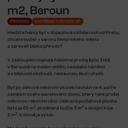
m2, Beroun
PRODÁNO
NAVÝŠENO O 50 000 KČ
Hledáte hezký byt v dojezdové vzdálenosti od Prahy,
chcete bydlet v centru historického města
a zároveň blízko přírody?
V zastoupení majitele nabízíme prodej bytu 3+kk
v Berouně na malém sídlišti, nedaleko náměstí
a v blízkosti obchodů, restaurací, škol i úřadů.
Byt po celkové rekonstrukci se nachází ve 4. patře
osmipatrového panelového domu, který také prošel
celkovou rekonstrukcí. Udávaná podlahová plocha
2
2
bytu je 63 m
, prosklená lodžie 3 m
a sklepní kóje
2
2 m
. V domě je výtah.