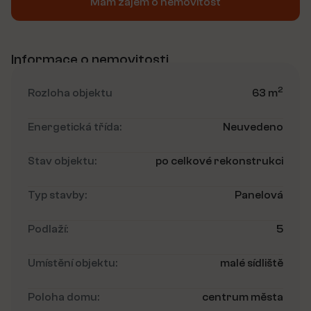
Mám zájem o nemovitost
Informace o nemovitosti
2
Rozloha objektu
63 m
Energetická třída:
Neuvedeno
Stav objektu:
po celkové rekonstrukci
Typ stavby:
Panelová
Podlaží:
5
Umístění objektu:
malé sídliště
Poloha domu:
centrum města