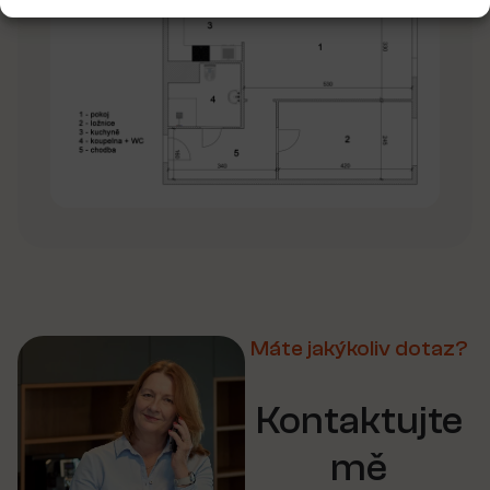
Máte jakýkoliv dotaz?
Kontaktujte
mě