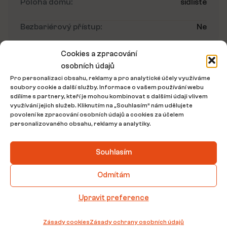
Poloha domu:
sídliště
Bezbariérový přístup:
Ne
Umístění nemovitosti
Cookies a zpracování
osobních údajů
Pro personalizaci obsahu, reklamy a pro analytické účely využíváme
soubory cookie a další služby. Informace o vašem používání webu
sdílíme s partnery, kteří je mohou kombinovat s dalšími údaji vlivem
využívání jejich služeb. Kliknutím na „Souhlasím“ nám udělujete
povolení ke zpracování osobních údajů a cookies za účelem
personalizovaného obsahu, reklamy a analytiky.
Souhlasím
Odmítám
Půdorys nemovitosti
Upravit preference
Zásady cookies
Zásady ochrany osobních údajů