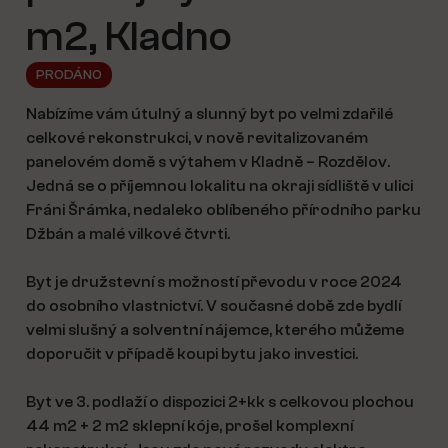
m2, Kladno
PRODÁNO
Nabízíme vám útulný a slunný byt po velmi zdařilé
celkové rekonstrukci, v nově revitalizovaném
panelovém domě s výtahem v Kladně – Rozdělov.
Jedná se o příjemnou lokalitu na okraji sídliště v ulici
Fráni Šrámka, nedaleko oblíbeného přírodního parku
Džbán a malé vilkové čtvrti.
Byt je družstevní s možností převodu v roce 2024
do osobního vlastnictví. V současné době zde bydlí
velmi slušný a solventní nájemce, kterého můžeme
doporučit v případě koupi bytu jako investici.
Byt ve 3. podlaží o dispozici 2+kk s celkovou plochou
44 m2 + 2 m2 sklepní kóje, prošel komplexní