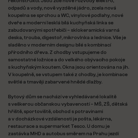
rekonstrukcí. Jsou zde nové rozvody elektro,
odpadů a vody, nově vyzděné jádro, zcela nová
koupelna se sprchou a WC, vinylové podlahy, nové
dveře a moderní lesklá bílá kuchyňská linka se
zabudovanými spotřebiči – sklokeramická varná
deska, trouba, digestoř, mikrovlnka a lednice. Vše je
sladěno v moderním designu bílé s kombinací
přírodního dřeva. Z chodby vstupujeme do
samostatné ložnice a do velkého obývacího pokoje
s kuchyňským koutem. Okna jsou orientována na jih.
V koupelně, se vstupem také z chodby, je kombinace
světlé a tmavěji zabarvené hnědé dlažby.
Bytový dům se nachází ve vyhledávané lokalitě
s veškerou občanskou vybaveností – MŠ, ZŠ, dětská
hřiště, sportoviště, obchod s potravinami
a v docházkové vzdálenosti je pošta, lékárna,
restaurace a supermarket Tesco. U domu je
zastávka MHD a autobus směrem na Prahu jezdí