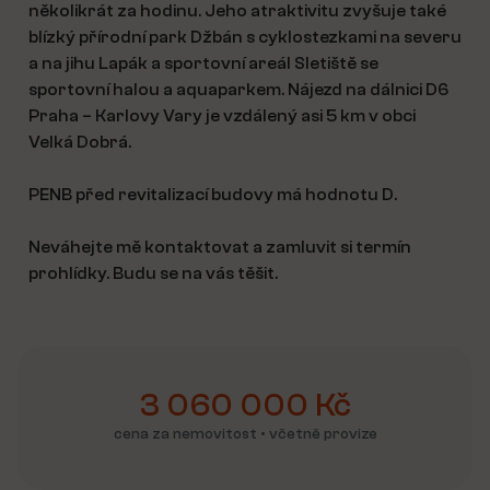
několikrát za hodinu. Jeho atraktivitu zvyšuje také
blízký přírodní park Džbán s cyklostezkami na severu
a na jihu Lapák a sportovní areál Sletiště se
sportovní halou a aquaparkem. Nájezd na dálnici D6
Praha – Karlovy Vary je vzdálený asi 5 km v obci
Velká Dobrá.
PENB před revitalizací budovy má hodnotu D.
Neváhejte mě kontaktovat a zamluvit si termín
prohlídky. Budu se na vás těšit.
3 060 000 Kč
cena za nemovitost • včetně provize