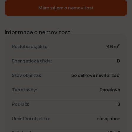
Mám zájem o nemovitost
Informace o nemovitosti
2
Rozloha objektu
46 m
Energetická třída:
D
Stav objektu:
po celkové revitalizaci
Typ stavby:
Panelová
Podlaží:
3
Umístění objektu:
okraj obce