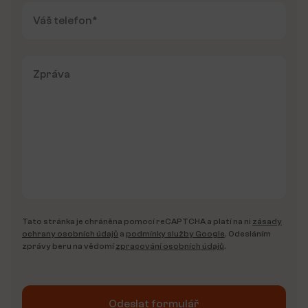
Tato stránka je chráněna pomocí reCAPTCHA a platí na ni
zásady
ochrany osobních údajů
a
podmínky služby Google
. Odesláním
zprávy beru na vědomí
zpracování osobních údajů
.
Odeslat formulář