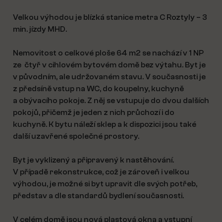
Velkou výhodou je blízká stanice metra C Roztyly – 3
min. jízdy MHD.
Nemovitost o celkové ploše 64 m2 se nachází v 1 NP
ze čtyř v cihlovém bytovém domě bez výtahu. Byt je
v původním, ale udržovaném stavu. V současnosti je
z předsíně vstup na WC, do koupelny, kuchyně
a obývacího pokoje. Z něj se vstupuje do dvou dalších
pokojů, přičemž je jeden z nich průchozí i do
kuchyně. K bytu náleží sklep a k dispozici jsou také
další uzavřené společné prostory.
Byt je vyklizený a připravený k nastěhování.
V případě rekonstrukce, což je zároveň i velkou
výhodou, je možné si byt upravit dle svých potřeb,
představ a dle standardů bydlení současnosti.
V celém domě jsou nová plastová okna a vstupní