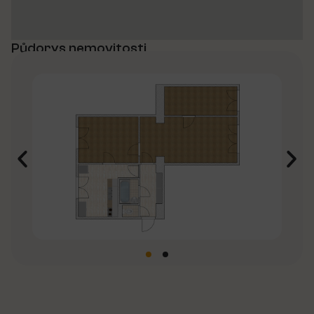
Půdorys nemovitosti