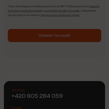
Tato stránka je chráněna pomocí reCAPTCHA a platí na ni
zásady
ochrany osobních údajů
a
podmínky služby Google
. Odesláním
zprávy beru na vědomí
zpracování osobních údajů
.
Odeslat formulář
Alternative:
TELEFON
+420 605 284 059
E-MAIL