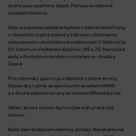
dveře jsou opatřeny čipem. Plánuje se celkové
zateplení budovy.
Díky své poloze nabízíme bydlení v klidné části Prahy,
u vilové čtvrti plné zeleně a s širokou občanskou
vybaveností v docházkové vzdálenosti. V blízkosti je
OC Centrum, Poliklinika Spořilov, MŠ a ZŠ, Roztylské
sady a Roztylské náměstí s kostelem sv. Anežky
České.
Pro milovníky sportu je v blízkosti z jedné strany
Hamerský rybník se sportovním areálem HAMR
a z druhé západní strany se nachází Michelský les.
Věřím, že se z tohoto bytu může stát právě Váš
domov.
Ráda Vám zodpovím všechny dotazy. Neváhejte mě