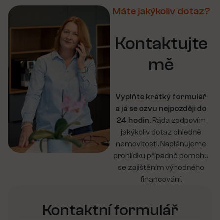
Máte jakýkoliv dotaz?
Kontaktujte
mě
Vyplňte krátký formulář
a já se ozvu nejpozději do
24 hodin.
Ráda zodpovím
jakýkoliv dotaz ohledně
nemovitosti. Naplánujeme
prohlídku případně pomohu
se zajištěním výhodného
financování.
Kontaktní formulář