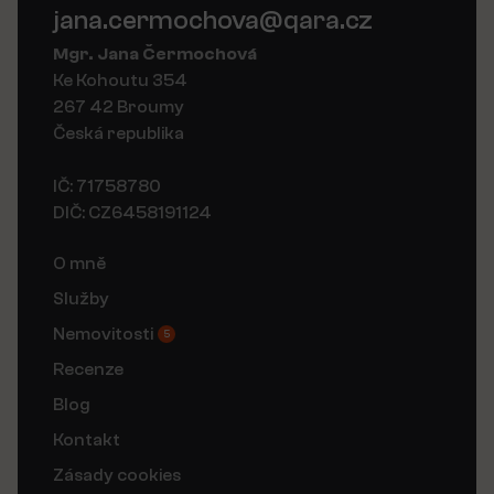
jana.cermochova@qara.cz
Mgr. Jana Čermochová
Ke Kohoutu 354
267 42 Broumy
Česká republika
IČ: 71758780
DIČ: CZ6458191124
O mně
Služby
Nemovitosti
5
Recenze
Blog
Kontakt
Zásady cookies