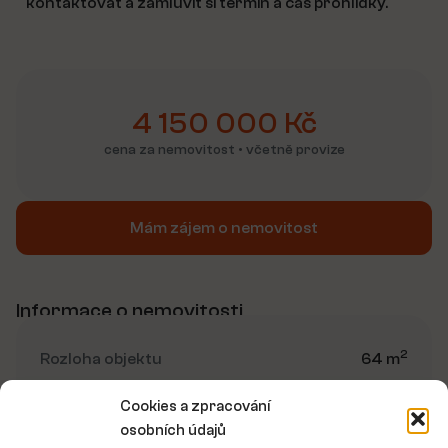
kontaktovat a zamluvit si termín a čas prohlídky.
4 150 000 Kč
cena za nemovitost • včetně provize
Mám zájem o nemovitost
Informace o nemovitosti
2
Rozloha objektu
64 m
Cookies a zpracování
Energetická třída:
D
osobních údajů