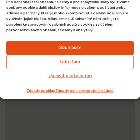
Pro personalizaci obsahu, reklamy a pro analytické účely využíváme
Stav objektu:
před rekonstrukcí
soubory cookie a další služby. Informace o vašem používání webu
sdílíme s partnery, kteří je mohou kombinovat s dalšími údaji vlivem
Typ stavby:
Cihlová
využívání jejich služeb. Kliknutím na „Souhlasím“ nám udělujete
povolení ke zpracování osobních údajů a cookies za účelem
personalizovaného obsahu, reklamy a analytiky.
Podlaží:
1
Souhlasím
Poloha domu:
sídliště
Odmítám
Bezbariérový přístup:
Ne
Upravit preference
Umístění nemovitosti
Zásady cookies
Zásady ochrany osobních údajů