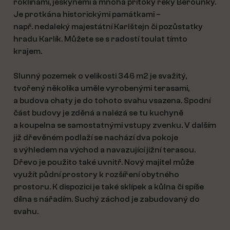
roklinami, jeskyněmi a mnoha přítoky řeky Berounky.
Je protkána historickými památkami –
např. nedaleký majestátní Karlštejn či pozůstatky
hradu Karlík. Můžete se s radostí toulat tímto
krajem.
Slunný pozemek o velikosti 346 m2 je svažitý,
tvořený několika uměle vyrobenými terasami,
a budova chaty je do tohoto svahu vsazena. Spodní
část budovy je zděná a nalézá se tu kuchyně
a koupelna se samostatnými vstupy zvenku. V dalším
již dřevěném podlaží se nachází dva pokoje
s výhledem na východ a navazující jižní terasou.
Dřevo je použito také uvnitř. Nový majitel může
využít půdní prostory k rozšíření obytného
prostoru. K dispozici je také sklípek a kůlna či spíše
dílna s nářadím. Suchý záchod je zabudovaný do
svahu.