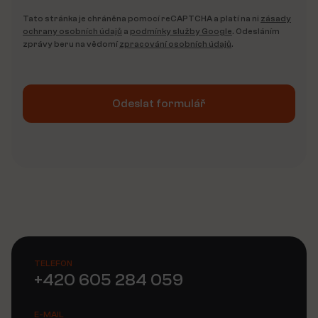
Tato stránka je chráněna pomocí reCAPTCHA a platí na ni
zásady
ochrany osobních údajů
a
podmínky služby Google
. Odesláním
zprávy beru na vědomí
zpracování osobních údajů
.
Odeslat formulář
Alternative:
TELEFON
+420 605 284 059
E-MAIL