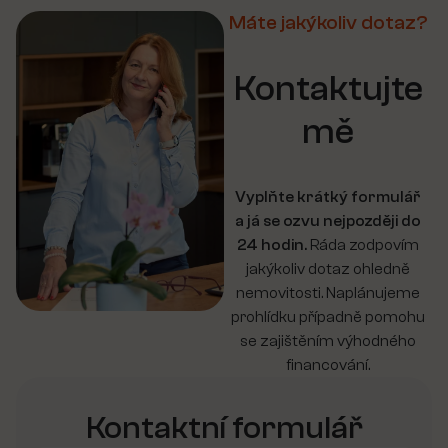
Máte jakýkoliv dotaz?
Kontaktujte
mě
Vyplňte krátký formulář
a já se ozvu nejpozději do
24 hodin.
Ráda zodpovím
jakýkoliv dotaz ohledně
nemovitosti. Naplánujeme
prohlídku případně pomohu
se zajištěním výhodného
financování.
Kontaktní formulář