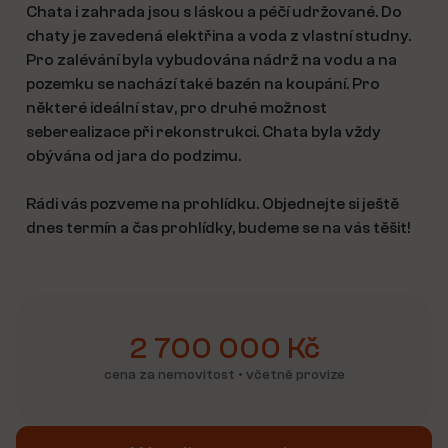
Chata i zahrada jsou s láskou a péčí udržované. Do
chaty je zavedená elektřina a voda z vlastní studny.
Pro zalévání byla vybudována nádrž na vodu a na
pozemku se nachází také bazén na koupání. Pro
některé ideální stav, pro druhé možnost
seberealizace při rekonstrukci. Chata byla vždy
obývána od jara do podzimu.
Rádi vás pozveme na prohlídku. Objednejte si ještě
dnes termín a čas prohlídky, budeme se na vás těšit!
2 700 000 Kč
cena za nemovitost • včetně provize