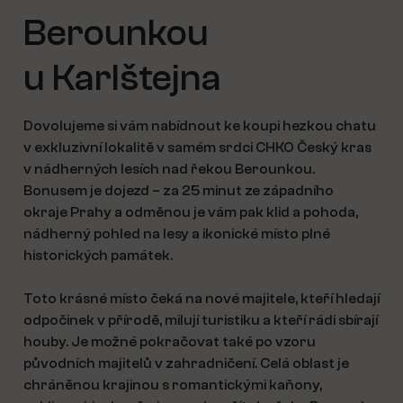
Berounkou
u Karlštejna
Dovolujeme si vám nabídnout ke koupi hezkou chatu
v exkluzivní lokalitě v samém srdci CHKO Český kras
v nádherných lesích nad řekou Berounkou.
Bonusem je dojezd – za 25 minut ze západního
okraje Prahy a odměnou je vám pak klid a pohoda,
nádherný pohled na lesy a ikonické místo plné
historických památek.
Toto krásné místo čeká na nové majitele, kteří hledají
odpočinek v přírodě, milují turistiku a kteří rádi sbírají
houby. Je možné pokračovat také po vzoru
původních majitelů v zahradničení. Celá oblast je
chráněnou krajinou s romantickými kaňony,