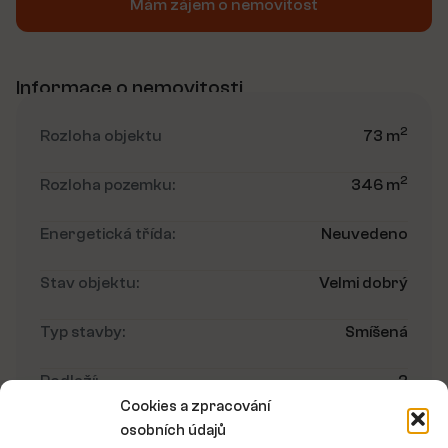
Mám zájem o nemovitost
Informace o nemovitosti
2
Rozloha objektu
73 m
2
Rozloha pozemku:
346 m
Energetická třída:
Neuvedeno
Stav objektu:
Velmi dobrý
Typ stavby:
Smíšená
Podlaží:
2
Cookies a zpracování
Umístění objektu:
Polosamota
osobních údajů