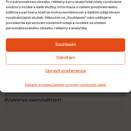
Pro personalizaci obsahu, reklamy a pro analytické účely využíváme
soubory cookie a další služby. Informace o vašem používání webu
Bezbariérový přístup:
Ne
sdílíme s partnery, kteří je mohou kombinovat s dalšími údaji vlivem
využívání jejich služeb. Kliknutím na „Souhlasím“ nám udělujete
povolení ke zpracování osobních údajů a cookies za účelem
Umístění nemovitosti
personalizovaného obsahu, reklamy a analytiky.
Souhlasím
Odmítám
Upravit preference
Zásady cookies
Zásady ochrany osobních údajů
Půdorys nemovitosti