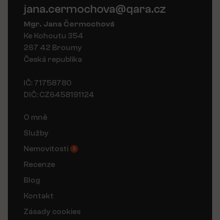
jana.cermochova@qara.cz
Mgr. Jana Čermochová
Ke Kohoutu 354
267 42 Broumy
Česká republika
IČ: 71758780
DIČ: CZ6458191124
O mně
Služby
Nemovitosti
5
Recenze
Blog
Kontakt
Zásady cookies