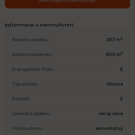
Mám zájem o nemovitost
Informace o nemovitosti
2
Rozloha objektu
357 m
2
Rozloha pozemku:
800 m
Energetická třída:
E
Typ stavby:
Cihlová
Podlaží:
2
Umístění objektu:
okraj obce
Poloha domu:
samostatný