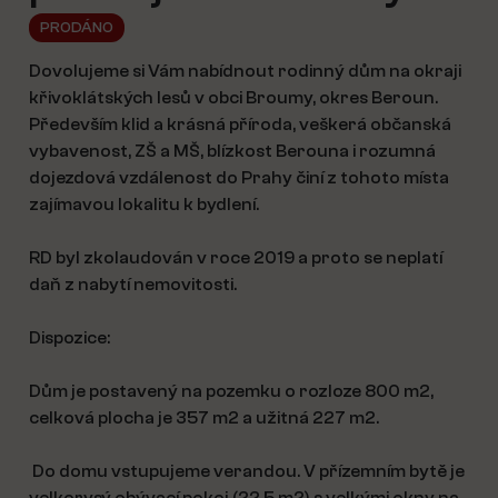
PRODÁNO
Dovolujeme si Vám nabídnout rodinný dům na okraji
křivoklátských lesů v obci Broumy, okres Beroun.
Především klid a krásná příroda, veškerá občanská
vybavenost, ZŠ a MŠ, blízkost Berouna i rozumná
dojezdová vzdálenost do Prahy činí z tohoto místa
zajímavou lokalitu k bydlení.
RD byl zkolaudován v roce 2019 a proto se neplatí
daň z nabytí nemovitosti.
Dispozice:
Dům je postavený na pozemku o rozloze 800 m2,
celková plocha je 357 m2 a užitná 227 m2.
Do domu vstupujeme verandou. V přízemním bytě je