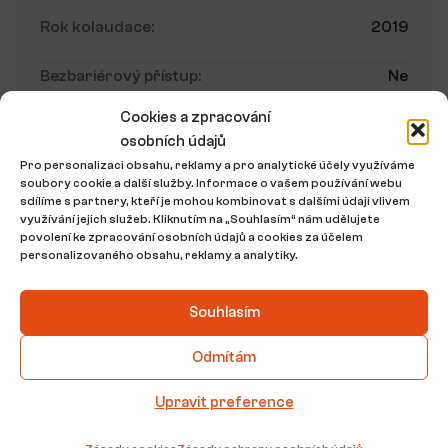
Rok kolaudace:
2019
Bezbariérový přístup:
Ne
Cookies a zpracování
Umístění nemovitosti
osobních údajů
Pro personalizaci obsahu, reklamy a pro analytické účely využíváme
soubory cookie a další služby. Informace o vašem používání webu
sdílíme s partnery, kteří je mohou kombinovat s dalšími údaji vlivem
využívání jejich služeb. Kliknutím na „Souhlasím“ nám udělujete
povolení ke zpracování osobních údajů a cookies za účelem
personalizovaného obsahu, reklamy a analytiky.
Souhlasím
Odmítám
Půdorys nemovitosti
Upravit preference