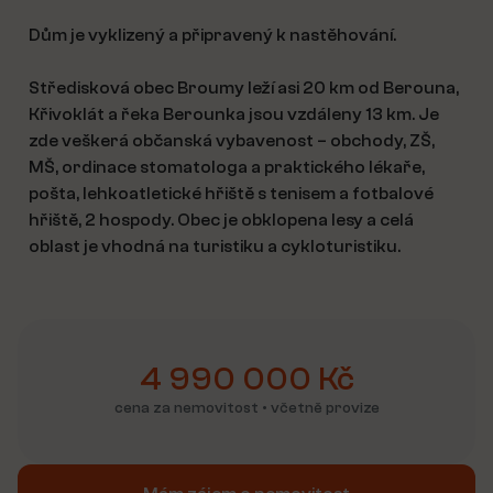
Dům je vyklizený a připravený k nastěhování.
Středisková obec Broumy leží asi 20 km od Berouna,
Křivoklát a řeka Berounka jsou vzdáleny 13 km. Je
zde veškerá občanská vybavenost – obchody, ZŠ,
MŠ, ordinace stomatologa a praktického lékaře,
pošta, lehkoatletické hřiště s tenisem a fotbalové
hřiště, 2 hospody. Obec je obklopena lesy a celá
oblast je vhodná na turistiku a cykloturistiku.
4 990 000 Kč
cena za nemovitost • včetně provize