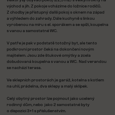
velkorysý obývací pokoj (22,5 m2) s velkými okny na
východ a jih. Z pokoje vcházíme do ložnice rodičů.
Z chodby je přístupný další pokoj s oknem na západ
a výhledem do zahrady. Dále kuchyně s linkou
vyrobenou na míru s el. sporákem a se spíží, koupelna
s vanou a samostatné WC.
V patře je pak v podstatě totožný byt, ale tento
podkrovní prostor čeká na dokončení novým
majitelem. Jsou zde štukové omýtky a zcela
dobudovaná koupelna s vanou a WC. Nad verandou
se nachází terasa.
Ve sklepních prostorách je garáž, kotelna s kotlem
na uhlí, prádelna, dva sklepy a malý sklípek.
Celý obytný prostor lze pojmout jako ucelený
rodinný dům, nebo jako 2 samostatné byty
o dispozici 3+1 s příslušenstvím.