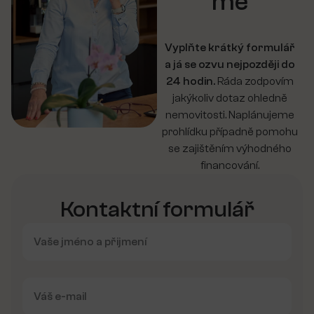
mě
Vyplňte krátký formulář
a já se ozvu nejpozději do
24 hodin.
Ráda zodpovím
jakýkoliv dotaz ohledně
nemovitosti. Naplánujeme
prohlídku případně pomohu
se zajištěním výhodného
financování.
Kontaktní formulář