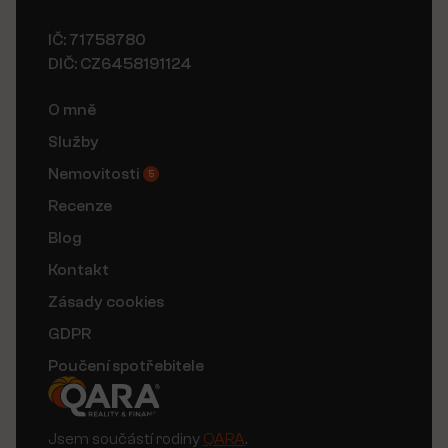
IČ: 71758780
DIČ: CZ6458191124
O mně
Služby
Nemovitosti
5
Recenze
Blog
Kontakt
Zásady cookies
GDPR
Poučení spotřebitele
Jsem součástí rodiny
QARA
.