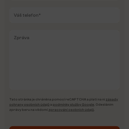
Tato stránka je chráněna pomocí reCAPTCHA a platí na ni
zásady
ochrany osobních údajů
a
podmínky služby Google
. Odesláním
zprávy beru na vědomí
zpracování osobních údajů
.